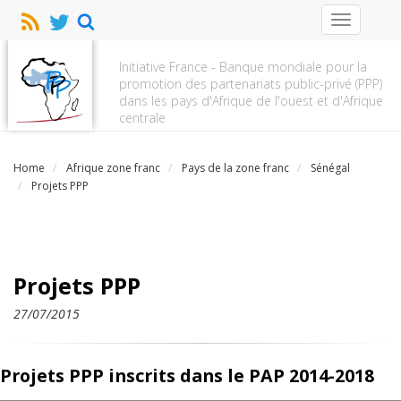
Toggle
navigation
Initiative France - Banque mondiale pour la
promotion des partenariats public-privé (PPP)
dans les pays d'Afrique de l'ouest et d'Afrique
centrale
Home
Afrique zone franc
Pays de la zone franc
Sénégal
Projets PPP
Projets PPP
27/07/2015
Projets PPP inscrits dans le PAP 2014-2018