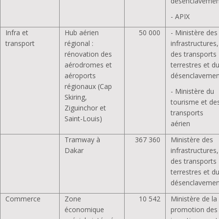
désenclavemen
- APIX
Infra et
Hub aérien
50 000
- Ministère des
transport
régional :
infrastructures,
rénovation des
des transports
aérodromes et
terrestres et d
aéroports
désenclavemen
régionaux (Cap
- Ministère du
Skiring,
tourisme et de
Ziguinchor et
transports
Saint-Louis)
aérien
Tramway à
367 360
Ministère des
Dakar
infrastructures,
des transports
terrestres et d
désenclavemen
Commerce
Zone
10 542
Ministère de la
économique
promotion des