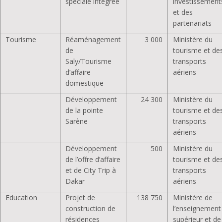
spéciale intégrée
investissement
et des
partenariats
Tourisme
Réaménagement
3 000
Ministère du
de
tourisme et de
Saly/Tourisme
transports
d’affaire
aériens
domestique
Développement
24 300
Ministère du
de la pointe
tourisme et de
Sarène
transports
aériens
Développement
500
Ministère du
de l’offre d’affaire
tourisme et de
et de City Trip à
transports
Dakar
aériens
Education
Projet de
138 750
Ministère de
construction de
l’enseignement
résidences
supérieur et de