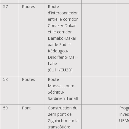
57
Routes
Route
d’Interconnexion
entre le corridor
Conakry-Dakar
et le corridor
Bamako-Dakar
par le Sud et
Kédougou-
Dindifferlo-Mali-
Labé
(CU11/CU2B)
58
Routes
Route
Marssassoum-
Sédhiou-
Sardiniéri-Tanaff
59
Pont
Construction du
Pro
2em pont de
Inves
Ziguinchor sur la
UEM
transcôtière