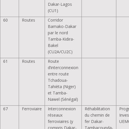
Dakar-Lagos
(CU1)
60
Routes
Corridor
Bamako-Dakar
par le nord
Tamba-Kidira-
Bakel
(CU2A/CU2C)
61
Routes
Route
d’interconnexion
entre route
Tchadoua-
Tahièta (Niger)
et Tamba-
Nawel (Sénégal)
67
Ferroviaire
Interconnexion
Réhabilitation
Pro
réseaux
du chemin de
Inves
ferroviaires (y
fer Dakar-
UEM
compris Dakar-
Tambacounda-