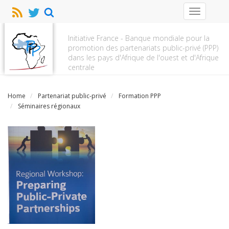
Toggle
navigation
Initiative France - Banque mondiale pour la
promotion des partenariats public-privé (PPP)
dans les pays d'Afrique de l'ouest et d'Afrique
centrale
Home
Partenariat public-privé
Formation PPP
Séminaires régionaux